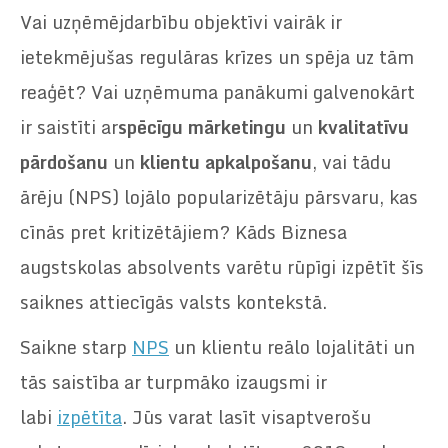
Vai uzņēmējdarbību objektīvi vairāk ir
ietekmējušas regulāras krīzes un spēja uz tām
reaģēt? Vai uzņēmuma panākumi galvenokārt
ir saistīti ar
spēcīgu mārketingu
un
kvalitatīvu
pārdošanu
un
klientu apkalpošanu
, vai tādu
ārēju (NPS) lojālo popularizētāju pārsvaru, kas
cīnās pret kritizētājiem? Kāds Biznesa
augstskolas absolvents varētu rūpīgi izpētīt šīs
saiknes attiecīgās valsts kontekstā.
Saikne starp
NPS
un klientu reālo lojalitāti un
tās saistība ar turpmāko izaugsmi ir
labi
izpētīta
. Jūs varat lasīt visaptverošu