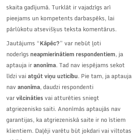
skaita gadījumā. Turklāt ir vajadzīgs arī
pieejams un kompetents darbaspēks, lai
pārlūkotu atsevišķus teksta komentārus.
Jautājums “
Kāpēc?
” var nebūt ļoti
noderīgs
neapmierinātiem
respondentiem
, ja
aptauja ir
anonīma
. Tad nav iespējams sekot
līdzi vai
atgūt viņu uzticību
. Pie tam, ja aptauja
nav
anonīma
, daudzi respondenti
var
vilcināties
vai atturēties sniegt
atgriezenisko saiti. Anonīmās aptaujās nav
garantijas, ka atgriezeniskā saite ir no īstiem
klientiem. Daļēji varētu būt jokdari vai viltotas