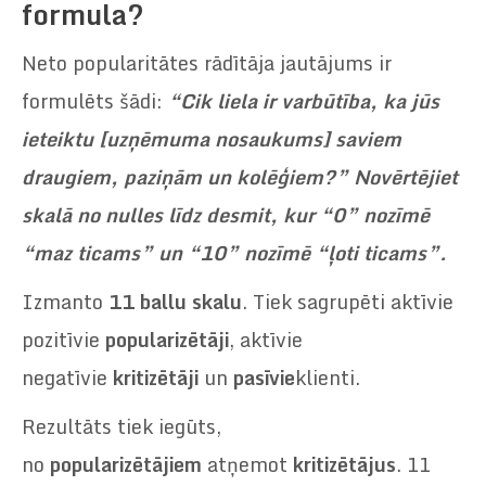
formula?
Neto popularitātes rādītāja jautājums ir
formulēts šādi:
“Cik liela ir varbūtība, ka jūs
ieteiktu [uzņēmuma nosaukums] saviem
draugiem, paziņām un kolēģiem?” Novērtējiet
skalā no nulles līdz desmit, kur “0” nozīmē
“maz ticams” un “10” nozīmē “ļoti ticams”.
Izmanto
11 ballu skalu
. Tiek sagrupēti aktīvie
pozitīvie
popularizētāji
, aktīvie
negatīvie
kritizētāji
un
pasīvie
klienti.
Rezultāts tiek iegūts,
no
popularizētājiem
atņemot
kritizētājus
. 11