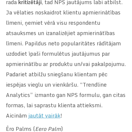
rada
kritizētāji
, tad NPS jautājums labi atbilst.
Ja vēlaties noskaidrot klientu apmierinātības
līmeni, ņemiet vērā visu respondentu
atsauksmes un izanalizējiet apmierinātības
līmeni. Papildus neto popularitātes rādītājam
uzdodiet īpaši formulētus jautājumus par
apmierinātību ar produktu un/vai pakalpojumu.
Padariet atbilžu sniegšanu klientam pēc
iespējas vieglu un vienkāršu. “Trendline
Analytics” izmanto gan NPS formulu, gan citas
formas, lai saprastu klienta attieksmi.
Aicinām
jautāt vairāk
!
Ēro Palms (
Eero Palm
)