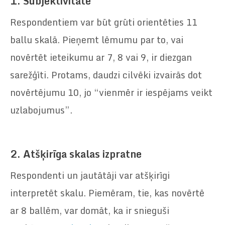
1.
Subjektivitāte
Respondentiem var būt grūti orientēties 11
ballu skalā. Pieņemt lēmumu par to, vai
novērtēt ieteikumu ar 7, 8 vai 9, ir diezgan
sarežģīti. Protams, daudzi cilvēki izvairās dot
novērtējumu 10, jo “vienmēr ir iespējams veikt
uzlabojumus”.
2.
Atšķirīga skalas izpratne
Respondenti un jautātāji var atšķirīgi
interpretēt skalu. Piemēram, tie, kas novērtē
ar 8 ballēm, var domāt, ka ir snieguši