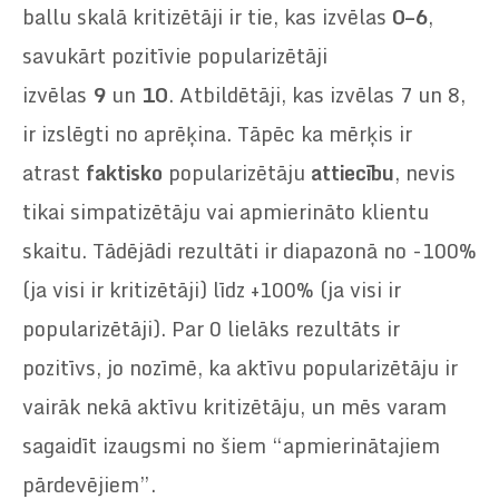
ballu skalā kritizētāji ir tie, kas izvēlas
0–6
,
savukārt pozitīvie popularizētāji
izvēlas
9
un
10
. Atbildētāji, kas izvēlas 7 un 8,
ir izslēgti no aprēķina. Tāpēc ka mērķis ir
atrast
faktisko
popularizētāju
attiecību
, nevis
tikai simpatizētāju vai apmierināto klientu
skaitu. Tādējādi rezultāti ir diapazonā no -100%
(ja visi ir kritizētāji) līdz +100% (ja visi ir
popularizētāji). Par 0 lielāks rezultāts ir
pozitīvs, jo nozīmē, ka aktīvu popularizētāju ir
vairāk nekā aktīvu kritizētāju, un mēs varam
sagaidīt izaugsmi no šiem “apmierinātajiem
pārdevējiem”.