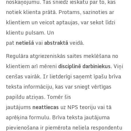
noskaņojumu. Tas sniedz ieskatu par to, kas
notiek klienta prātā. Protams, sazinoties ar
klientiem un veicot aptaujas, var sekot līdzi
klientu pulsam. Un
pat
netiešā
vai
abstraktā
veidā.
Regulāra atgriezeniskās saites meklēšana no
klientiem arī mēreni
disciplinē darbiniekus
. Viņi
cenšas vairāk. Ir lietderīgi saņemt īpašu brīva
teksta informāciju, kas var sniegt vērtīgas
papildu atziņas. Tomēr šis
jautājums
neattiecas
uz NPS teoriju vai tā
aprēķina formulu. Brīva teksta jautājuma
pievienošana ir piemērota neliela respondentu