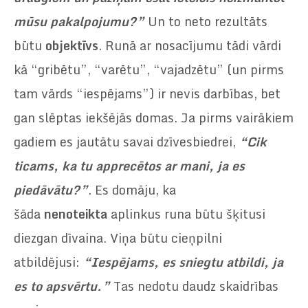
mūsu pakalpojumu?”
Un to neto rezultāts
būtu
objektīvs
. Runā ar nosacījumu tādi vārdi
kā “gribētu”, “varētu”, “vajadzētu” (un pirms
tam vārds “iespējams”) ir nevis darbības, bet
gan slēptas iekšējās domas. Ja pirms vairākiem
gadiem es jautātu savai dzīvesbiedrei,
“Cik
ticams, ka tu apprecētos ar mani, ja es
piedāvātu?”
. Es domāju, ka
šāda
nenoteikta
aplinkus runa būtu šķitusi
diezgan dīvaina. Viņa būtu cieņpilni
atbildējusi:
“Iespējams, es sniegtu atbildi, ja
es to apsvērtu.”
Tas nedotu daudz skaidrības