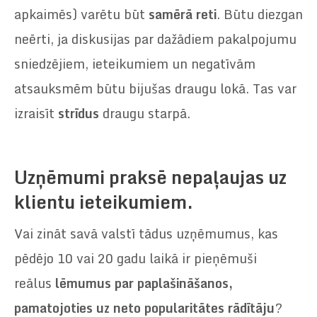
apkaimēs) varētu būt
samērā reti
. Būtu diezgan
neērti, ja diskusijas par dažādiem pakalpojumu
sniedzējiem, ieteikumiem un negatīvām
atsauksmēm būtu bijušas draugu lokā. Tas var
izraisīt
strīdus
draugu starpā.
Uzņēmumi praksē nepaļaujas uz
klientu ieteikumiem.
Vai zināt savā valstī tādus uzņēmumus, kas
pēdējo 10 vai 20 gadu laikā ir pieņēmuši
reālus
lēmumus par paplašināšanos,
pamatojoties uz neto popularitātes rādītāju
?