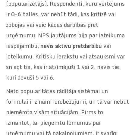
(popularizētājs). Respondenti, kuru vērtējums
ir
0–6
balles, var nebūt tādi, kas kritizē vai
zobojas vai veic kādas darbības pret
uzņēmumu. NPS jautājums bija par ieteikuma
iespējamību,
nevis aktīvu pretdarbību
vai
ieteikumu. Kritisku ierakstu vai atsauksmi var
sniegt tie, kas ir atzīmējuši 1 vai 2, nevis tie,
kuri devuši 5 vai 6.
Neto popularitātes rādītāja sistēmai un
formulai ir zināmi ierobežojumi, un tā var nebūt
piemērota visām situācijām. Pirms to
izmantot, lai pieņemtu lēmumus par
uzņēmumu vai tā pakalpojumiem, ir svarīgi