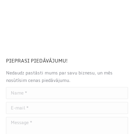
PIEPRASI PIEDĀVĀJUMU!
Nedaudz pastāsti mums par savu biznesu, un mēs
nosūtīsim cenas piedāvājumu.
Name *
E-mail *
Message *