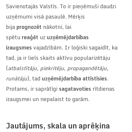
Savienotajās Valstīs. To ir pieņēmuši daudzi
uzņēmumi visā pasaulē. Mērķis
bija
prognozēt
nākotni, lai
spētu
reaģēt
uz
uzņēmējdarbības
izaugsmes
vajadzībām. Ir loģiski sagaidīt, ka
tad, ja ir liels skaits aktīvu popularizētāju
(
atbalstītāju, piekritēju, propagandētāju,
runātāju
), tad
uzņēmējdarbība attīstīsies
.
Protams, ir saprātīgi
sagatavoties
rītdienas
izaugsmei un nepalaist to garām.
Jautājums, skala un aprēķina