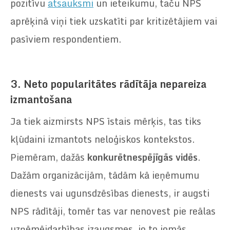
pozitīvu
atsauksmi
un ieteikumu, taču NPS
aprēķinā viņi tiek uzskatīti par kritizētājiem vai
pasīviem respondentiem.
3.
Neto popularitātes rādītāja nepareiza
izmantošana
Ja tiek aizmirsts NPS īstais mērķis, tas tiks
kļūdaini izmantots neloģiskos kontekstos.
Piemēram, dažās
konkurētnespējīgās vidēs
.
Dažām organizācijām, tādām kā ieņēmumu
dienests vai ugunsdzēsības dienests, ir augsti
NPS rādītāji, tomēr tas var nenovest pie reālas
uzņēmējdarbības izaugsmes, jo to jomās