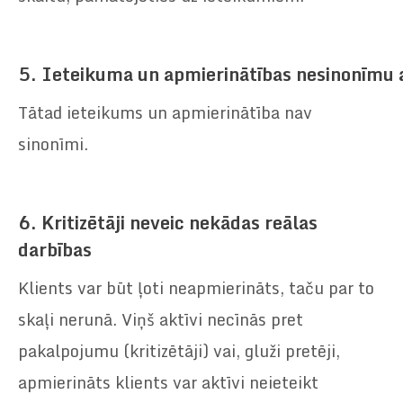
5.
Ieteikuma
un
apmierinātības
nesinonīmu
Tātad ieteikums un apmierinātība nav
sinonīmi.
6.
Kritizētāji neveic nekādas reālas
darbības
Klients var būt ļoti neapmierināts, taču par to
skaļi nerunā. Viņš aktīvi necīnās pret
pakalpojumu (kritizētāji) vai, gluži pretēji,
apmierināts klients var aktīvi neieteikt