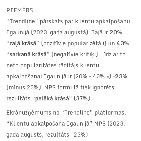
PIEMĒRS.
“Trendline” pārskats par klientu apkalpošanu
Igaunijā (2023. gada augustā). Tajā ir
20
%
“
zaļā krāsā
” (pozitīvie popularizētāji) un
43
%
“
sarkanā krāsā
” (negatīvie kritiķi). Līdz ar to
neto popularitātes rādītājs klientu
apkalpošanai Igaunijā ir (20% – 43% =)
-23
%
(mīnus 23%). NPS formulā tiek ignorēts
rezultāts “
pelēkā krāsā
” (37%).
Ekrānuzņēmums no “Trendline” platformas,
“Klientu apkalpošana Igaunijā” NPS (2023.
gada augusts, rezultāts -23%)