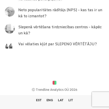
Neto popularitātes rādītājs [NPS] – kas tas ir un
kā to izmantot?
Slepenā vērtēšana tirdzniecības centros – kāpēc
un kā?
Vai vēlaties kļūt par SLEPENO VĒRTĒTĀJU?
Ⓒ Trendline Analytics OÜ 2026
EST
ENG
LAT
LIT