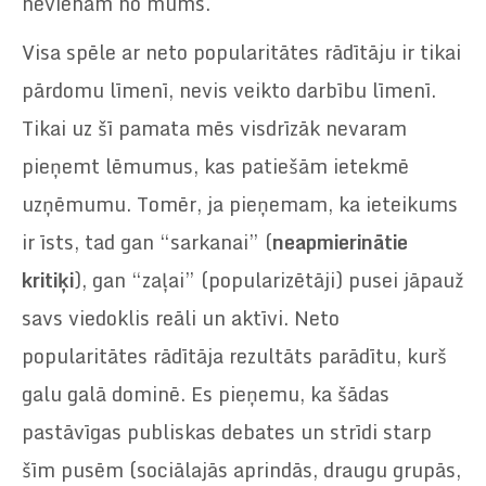
nevienam no mums.
Visa spēle ar neto popularitātes rādītāju ir tikai
pārdomu līmenī, nevis veikto darbību līmenī.
Tikai uz šī pamata mēs visdrīzāk nevaram
pieņemt lēmumus, kas patiešām ietekmē
uzņēmumu. Tomēr, ja pieņemam, ka ieteikums
ir īsts, tad gan “sarkanai” (
neapmierinātie
kritiķi
), gan “zaļai” (popularizētāji) pusei jāpauž
savs viedoklis reāli un aktīvi. Neto
popularitātes rādītāja rezultāts parādītu, kurš
galu galā dominē. Es pieņemu, ka šādas
pastāvīgas publiskas debates un strīdi starp
šīm pusēm (sociālajās aprindās, draugu grupās,