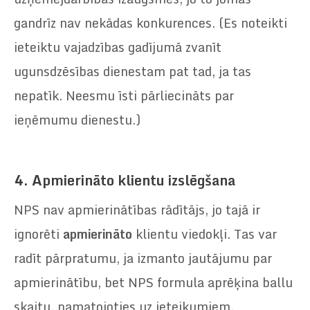
gandrīz nav nekādas konkurences. (Es noteikti
ieteiktu vajadzības gadījumā zvanīt
ugunsdzēsības dienestam pat tad, ja tas
nepatīk. Neesmu īsti pārliecināts par
ieņēmumu dienestu.)
4.
Apmierināto klientu izslēgšana
NPS nav apmierinātības rādītājs, jo tajā ir
ignorēti
apmierināto
klientu viedokļi. Tas var
radīt pārpratumu, ja izmanto jautājumu par
apmierinātību, bet NPS formula aprēķina ballu
skaitu, pamatojoties uz ieteikumiem.