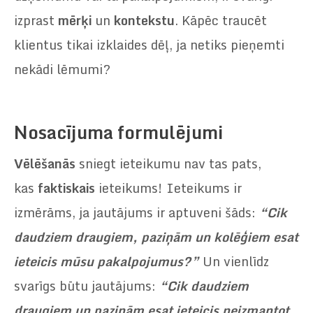
izprast
mērķi
un
kontekstu
. Kāpēc traucēt
klientus tikai izklaides dēļ, ja netiks pieņemti
nekādi lēmumi?
Nosacījuma formulējumi
Vēlēšanās
sniegt ieteikumu nav tas pats,
kas
faktiskais
ieteikums! Ieteikums ir
izmērāms, ja jautājums ir aptuveni šāds:
“Cik
daudziem draugiem, paziņām un kolēģiem esat
ieteicis mūsu pakalpojumus?”
Un vienlīdz
svarīgs būtu jautājums:
“Cik daudziem
draugiem un paziņām esat ieteicis neizmantot