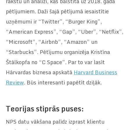
rakstu un analīzi, kas balstīta uz 2018. gada
pētījumiem. Daži šajā pētījumā iesaistītie
uzņēmumi ir “Twitter”, “Burger King”,
“American Express”, “Gap”, “Uber”, “Netflix”,
“Microsoft”, “Airbnb”, “Amazon” un
“Starbucks”. Pētījumu organizēja Kristīna
Štālkopfa no “C Space”. Par to var lasīt
Hārvardas biznesa apskatā
Harvard Business
Review
. Būs interesanti papētīt dziļāk.
Teorijas stiprās puses:
NPS datu vākšana palīdz izprast klientu