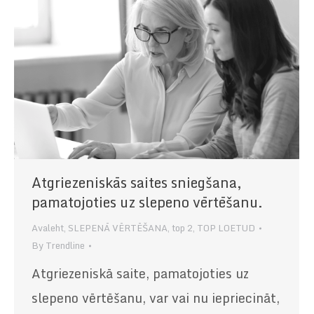
Atgriezeniskās saites sniegšana,
pamatojoties uz slepeno vērtēšanu.
Avaleht
,
SLEPENĀ VĒRTĒŠANA
,
top 2
,
TOP LOETUD
By
Trendline
Atgriezeniskā saite, pamatojoties uz
slepeno vērtēšanu, var vai nu iepriecināt,