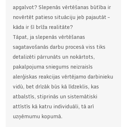
apgalvot? Slepenās vērtēšanas būtība ir
novērtēt patieso situāciju jeb pajautāt –
kāda ir šī brīža realitāte?
Tāpat, ja slepenās vērtēšanas
sagatavošanās darbu procesā viss tiks
detalizēti pārrunāts un nokārtots,
pakalpojuma sniegums neizraisīs
alerģiskas reakcijas vērtējamo darbinieku
vidū, bet drīzāk būs kā līdzeklis, kas
atbalstīs, stiprinās un sistemātiski
attīstīs kā katru individuāli, tā arī
uzņēmumu kopumā.