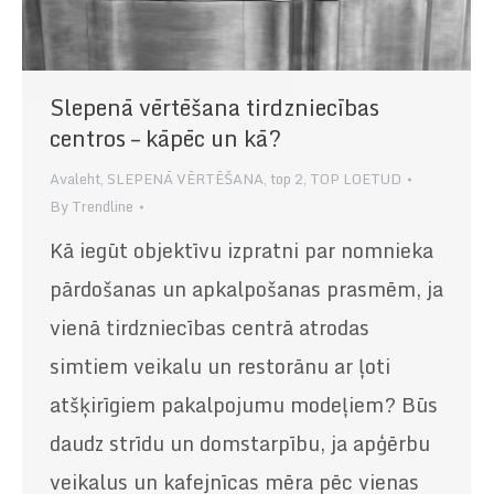
Slepenā vērtēšana tirdzniecības
centros – kāpēc un kā?
Avaleht
,
SLEPENĀ VĒRTĒŠANA
,
top 2
,
TOP LOETUD
By
Trendline
Kā iegūt objektīvu izpratni par nomnieka
pārdošanas un apkalpošanas prasmēm, ja
vienā tirdzniecības centrā atrodas
simtiem veikalu un restorānu ar ļoti
atšķirīgiem pakalpojumu modeļiem? Būs
daudz strīdu un domstarpību, ja apģērbu
veikalus un kafejnīcas mēra pēc vienas