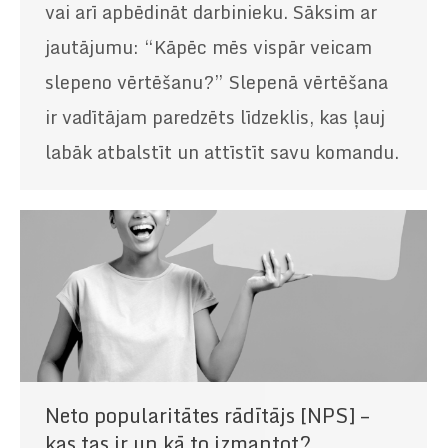
vai arī apbēdināt darbinieku. Sāksim ar
jautājumu: “Kāpēc mēs vispār veicam
slepeno vērtēšanu?” Slepenā vērtēšana
ir vadītājam paredzēts līdzeklis, kas ļauj
labāk atbalstīt un attīstīt savu komandu.
Neto popularitātes rādītājs [NPS] –
kas tas ir un kā to izmantot?