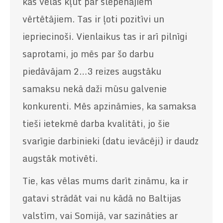
kas vēlas kļūt par slepenajiem
vērtētājiem. Tas ir ļoti pozitīvi un
iepriecinoši. Vienlaikus tas ir arī pilnīgi
saprotami, jo mēs par šo darbu
piedāvājam 2…3 reizes augstāku
samaksu nekā daži mūsu galvenie
konkurenti. Mēs apzināmies, ka samaksa
tieši ietekmē darba kvalitāti, jo šie
svarīgie darbinieki (datu ievācēji) ir daudz
augstāk motivēti.
Tie, kas vēlas mums darīt zināmu, ka ir
gatavi strādāt vai nu kādā no Baltijas
valstīm, vai Somijā, var sazināties ar