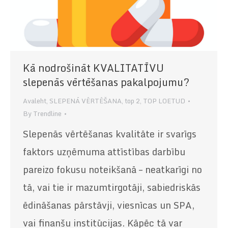
Kā nodrošināt KVALITATĪVU
slepenās vērtēšanas pakalpojumu?
Avaleht
,
SLEPENĀ VĒRTĒŠANA
,
top 2
,
TOP LOETUD
By
Trendline
Slepenās vērtēšanas kvalitāte ir svarīgs
faktors uzņēmuma attīstības darbību
pareizo fokusu noteikšanā – neatkarīgi no
tā, vai tie ir mazumtirgotāji, sabiedriskās
ēdināšanas pārstāvji, viesnīcas un SPA,
vai finanšu institūcijas. Kāpēc tā var