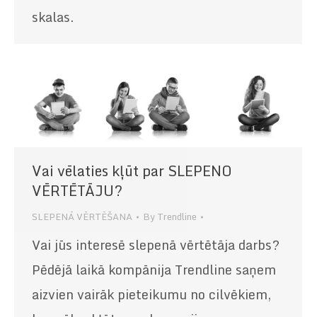
skalas.
Vai vēlaties kļūt par SLEPENO
VĒRTĒTĀJU?
SLEPENĀ VĒRTĒŠANA
By
Trendline
Vai jūs interesē slepenā vērtētāja darbs?
Pēdējā laikā kompānija Trendline saņem
aizvien vairāk pieteikumu no cilvēkiem,