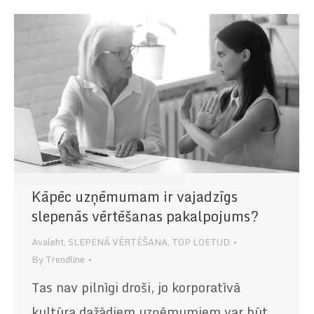
Kāpēc uzņēmumam ir vajadzīgs
slepenās vērtēšanas pakalpojums?
Avaleht
,
SLEPENĀ VĒRTĒŠANA
,
TOP LOETUD
By
Trendline
Tas nav pilnīgi droši, jo korporatīvā
kultūra dažādiem uzņēmumiem var būt