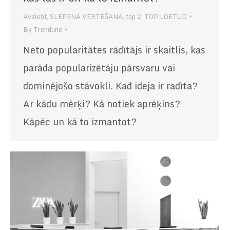
Avaleht
,
SLEPENĀ VĒRTĒŠANA
,
top 2
,
TOP LOETUD
By
Trendline
Neto popularitātes rādītājs ir skaitlis, kas
parāda popularizētāju pārsvaru vai
dominējošo stāvokli. Kad ideja ir radīta?
Ar kādu mērķi? Kā notiek aprēķins?
Kāpēc un kā to izmantot?